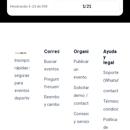
1/21
Mostrando 1–25 de 505
ANTERIOR
SIGUIENTE
Corredores
Organizadores
Ayuda
y
Inscripciones
Publicar
Buscar
legal
rápidas y
eventos
un
Soporte
seguras
evento
Preguntas
(WhatsApp)
para
frecuentes
Solicitar
eventos
contacto@tick
demo /
Reembolsos
deportivos.
Términos y
contacto
y cambios
condiciones
Comisiones
Política
y servicios
de