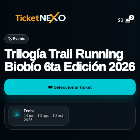
Ir
al
$
0
contenido
🏷️ Evento
Trilogía Trail Running
Biobío 6ta Edición 2026
🎟️ Seleccionar ticket
Fecha
📅
14 jun · 16 ago · 10 oct
2026