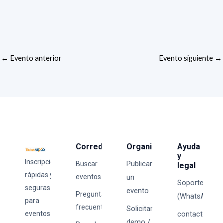
←
Evento anterior
Evento siguiente
→
Corredores
Organizadores
Ayuda
y
Inscripciones
Publicar
Buscar
legal
rápidas y
eventos
un
Soporte
seguras
evento
Preguntas
(WhatsApp)
para
frecuentes
Solicitar
eventos
contacto@tick
demo /