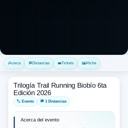
Acerca
Distancias
Tickets
Afiche
ℹ️
🏁
🎟️
🖼️
Trilogía Trail Running Biobío 6ta
Edición 2026
🏷️ Evento
🏁 1 Distancias
Acerca del evento