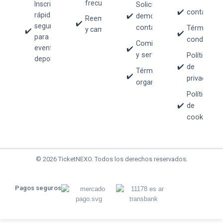
frecuentes
Inscripciones
Solicitar
contacto@t
rápidas y
demo /
Reembolsos
seguras
contacto
Términos y
y cambios
para
condicione
Comisiones
eventos
y servicios
Política
deportivos.
de
Términos para
privacidad
organizadores
Política
de
cookies
© 2026 TicketNEXO. Todos los derechos reservados.
Pagos seguros