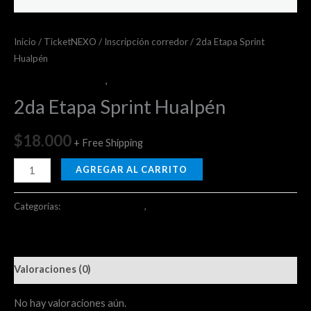
Inicio
/
TicketNEXO
/
Inscripción corredor
/ 2da Etapa Sprint
Hualpén
Inscripción corredor
,
ticketsTR
2da Etapa Sprint Hualpén
$
18.000
+ Free Shipping
AGREGAR AL CARRITO
Categorías:
Inscripción corredor
,
ticketsTR
Valoraciones (0)
No hay valoraciones aún.