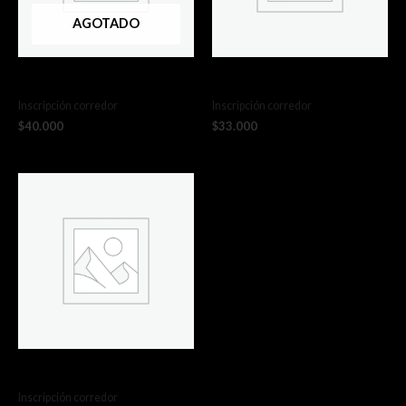
AGOTADO
Pack Trilogía Kids
Etapa 2 y 3 Sprint
Inscripción corredor
Inscripción corredor
$
40.000
$
33.000
2da Etapa Kids Hualpén
Inscripción corredor