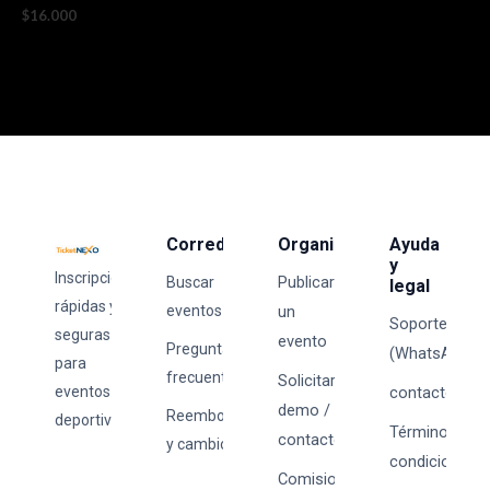
$
16.000
Corredores
Organizadores
Ayuda
y
Inscripciones
Publicar
Buscar
legal
rápidas y
eventos
un
Soporte
seguras
evento
Preguntas
(WhatsApp)
para
frecuentes
Solicitar
eventos
contacto@tick
demo /
Reembolsos
deportivos.
Términos y
contacto
y cambios
condiciones
Comisiones