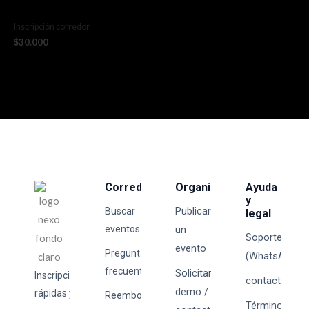
Etapa 2 y 3 Kids
Inscripción corredor
$
30.000
Corredores
Organizadores
Ayuda
y
Publicar
Buscar
legal
eventos
un
Soporte
evento
Preguntas
(WhatsApp)
frecuentes
Solicitar
Inscripciones
contacto@tick
demo /
rápidas y
Reembolsos
Términos y