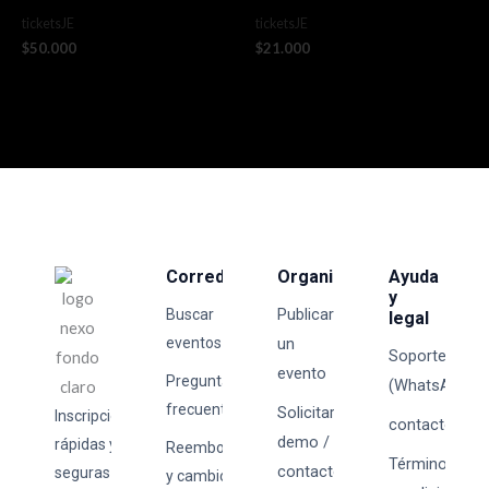
ticketsJE
ticketsJE
$
50.000
$
21.000
Corredores
Organizadores
Ayuda
y
Publicar
Buscar
legal
eventos
un
Soporte
evento
Preguntas
(WhatsApp)
frecuentes
Solicitar
Inscripciones
contacto@tick
demo /
rápidas y
Reembolsos
Términos y
contacto
seguras
y cambios