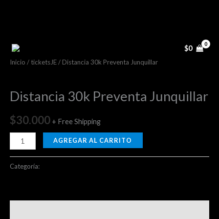
Ir
al
contenido
Distancia
30k
$
0
Preventa
Inicio
/
ticketsJE
/ Distancia 30k Preventa Junquillar
Junquillar
ticketsJE
cantidad
Distancia 30k Preventa Junquillar
$
30.000
+ Free Shipping
AGREGAR AL CARRITO
Categoría:
ticketsJE
Valoraciones (0)