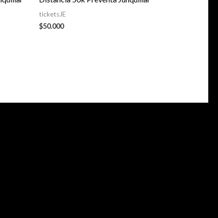
ticketsJE
$
50.000