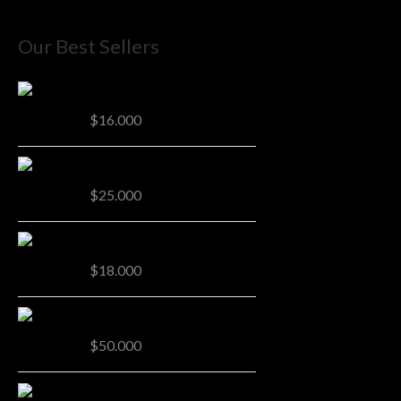
Our Best Sellers
2da Etapa Kids Hualpén
$
16.000
Distancia 21k Preventa
$
25.000
3ra Etapa Sprint San Pedro
$
18.000
Distancia 42k Preventa
$
50.000
3ra Etapa Kids San Pedro