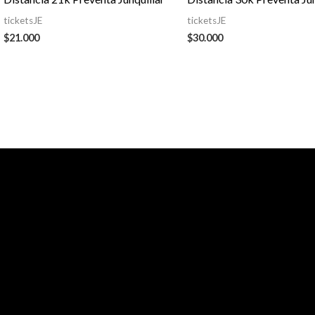
ticketsJE
ticketsJE
$
21.000
$
30.000