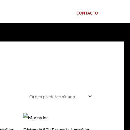
Log In
CONTACTO
ACCESO ORGANIZADORES
quillar
Distancia 50k Preventa Junquillar