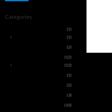
Categories
Poleras
(1)
Poleras Antuco Trail
(1)
Sin categoría
(2)
TicketNEXO
(12)
Inscripción corredor
(12)
tickets
(1)
ticketsAT
(2)
ticketsJE
(3)
ticketsTR
(10)