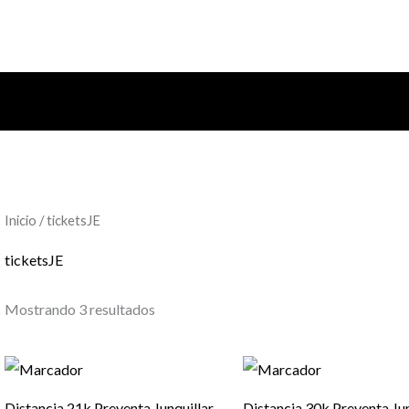
Inicio
/ ticketsJE
ticketsJE
Mostrando 3 resultados
Distancia 21k Preventa Junquillar
Distancia 30k Preventa Jun