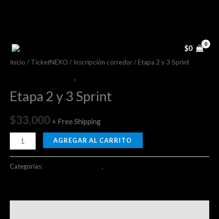
Ir
al
contenido
Etapa
2
$
0
y
Inicio
/
TicketNEXO
/
Inscripción corredor
/ Etapa 2 y 3 Sprint
3
Inscripción corredor
,
ticketsTR
Sprint
Etapa 2 y 3 Sprint
cantidad
$
33.000
+ Free Shipping
AGREGAR AL CARRITO
Categorías:
Inscripción corredor
,
ticketsTR
Valoraciones (0)