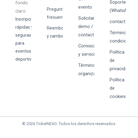
Soporte
evento
Preguntas
(WhatsApp)
frecuentes
Solicitar
Inscripciones
contacto@tick
demo /
rápidas y
Reembolsos
Términos y
contacto
seguras
y cambios
condiciones
para
Comisiones
eventos
Política
y servicios
deportivos.
de
Términos para
privacidad
organizadores
Política
de
cookies
© 2026 TicketNEXO. Todos los derechos reservados.