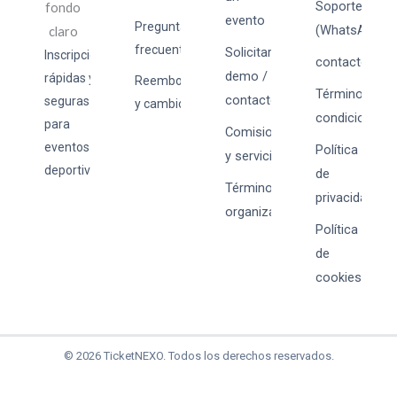
Soporte
evento
Preguntas
(WhatsApp)
frecuentes
Solicitar
Inscripciones
contacto@tick
demo /
rápidas y
Reembolsos
Términos y
contacto
seguras
y cambios
condiciones
para
Comisiones
eventos
Política
y servicios
deportivos.
de
Términos para
privacidad
organizadores
Política
de
cookies
© 2026 TicketNEXO. Todos los derechos reservados.