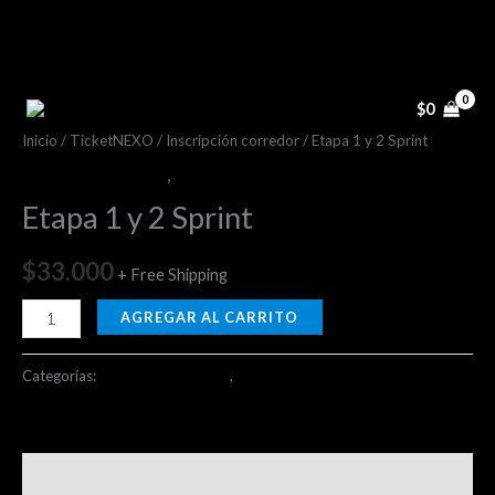
Ir
al
contenido
Etapa
1
$
0
y
Inicio
/
TicketNEXO
/
Inscripción corredor
/ Etapa 1 y 2 Sprint
2
Inscripción corredor
,
ticketsTR
Sprint
Etapa 1 y 2 Sprint
cantidad
$
33.000
+ Free Shipping
AGREGAR AL CARRITO
Categorías:
Inscripción corredor
,
ticketsTR
Valoraciones (0)