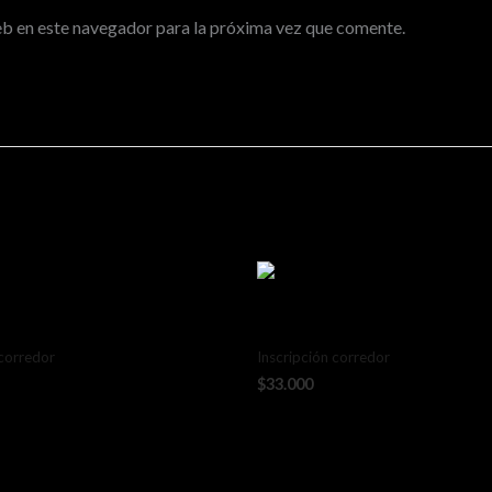
eb en este navegador para la próxima vez que comente.
 Sprint Hualpén
Etapa 1 y 2 Sprint
 corredor
Inscripción corredor
$
33.000