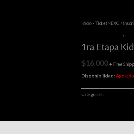
Inicio
/
TicketNEXO
/
Inscr
Inscripción corredor
,
tick
1ra Etapa Ki
$
16.000
+ Free Ship
Disponibilidad:
Agotado
Categorías:
Inscripción co