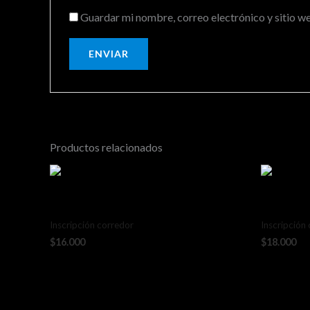
Guardar mi nombre, correo electrónico y sitio w
Productos relacionados
3ra Etapa Kids San Pedro
2da Etapa
Inscripción corredor
Inscripción
$
16.000
$
18.000