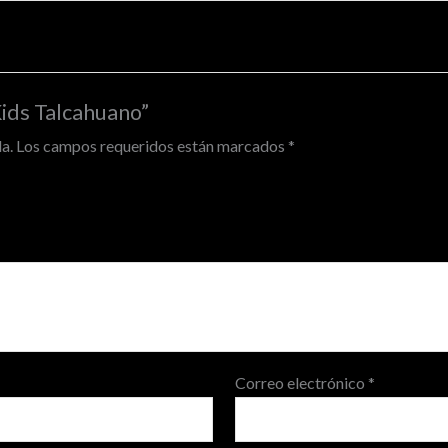
Kids Talcahuano”
a.
Los campos requeridos están marcados
*
Correo electrónico
*