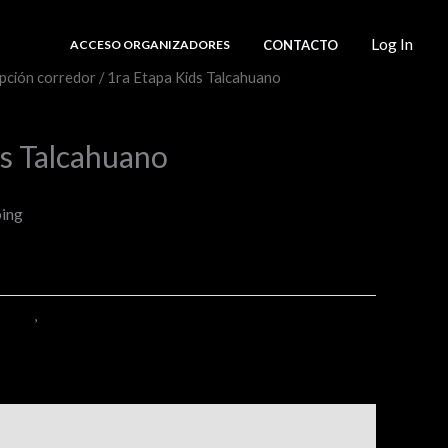
Log In
CONTACTO
ACCESO ORGANIZADORES
ipción corredor
/ 1ra Etapa Kids Talcahuano
etsTR
ds Talcahuano
ping
rredor
,
ticketsTR