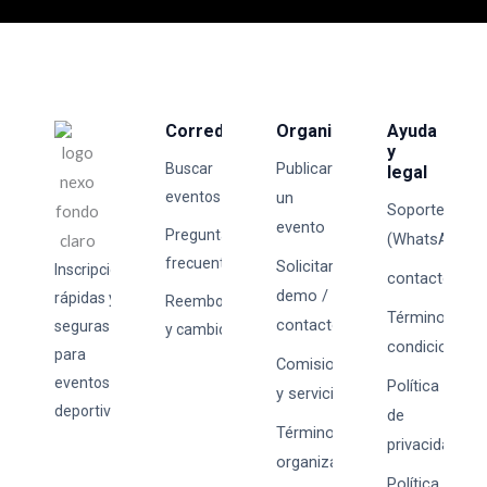
Corredores
Organizadores
Ayuda
y
Publicar
Buscar
legal
eventos
un
Soporte
evento
Preguntas
(WhatsApp)
frecuentes
Solicitar
Inscripciones
contacto@tick
demo /
rápidas y
Reembolsos
Términos y
contacto
seguras
y cambios
condiciones
para
Comisiones
eventos
Política
y servicios
deportivos.
de
Términos para
privacidad
organizadores
Política