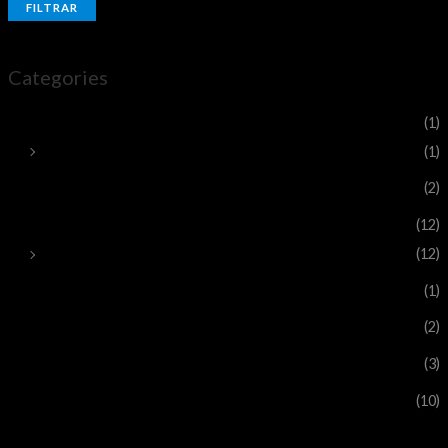
FILTRAR
Categories
Poleras
(1)
Poleras Antuco Trail
(1)
Sin categoría
(2)
TicketNEXO
(12)
Inscripción corredor
(12)
tickets
(1)
ticketsAT
(2)
ticketsJE
(3)
ticketsTR
(10)