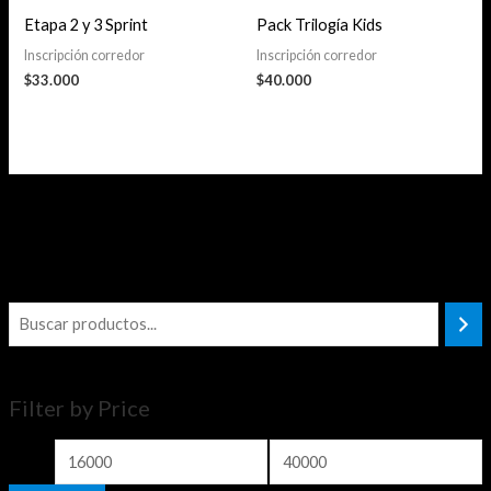
Etapa 2 y 3 Sprint
Pack Trilogía Kids
Inscripción corredor
Inscripción corredor
$
33.000
$
40.000
Filter by Price