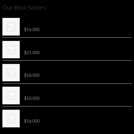
Our Best Sellers
2da Etapa Kids Hualpén
$
16.000
Distancia 21k Preventa
$
25.000
3ra Etapa Sprint San Pedro
$
18.000
Distancia 42k Preventa
$
50.000
3ra Etapa Kids San Pedro
$
16.000