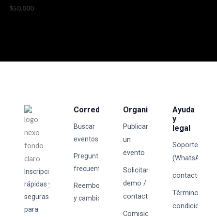
$
50.000
Corredores
Organizadores
Ayuda
y
Publicar
Buscar
legal
eventos
un
Soporte
evento
Preguntas
(WhatsApp)
frecuentes
Solicitar
Inscripciones
contacto@tick
demo /
rápidas y
Reembolsos
Términos y
contacto
seguras
y cambios
condiciones
para
Comisiones