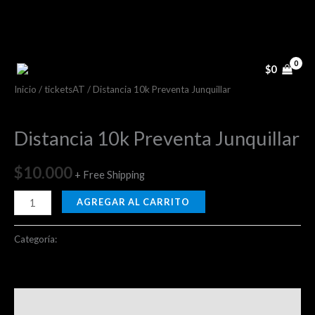
Ir
al
contenido
Distancia
10k
$
0
Preventa
Inicio
/
ticketsAT
/ Distancia 10k Preventa Junquillar
Junquillar
ticketsAT
cantidad
Distancia 10k Preventa Junquillar
$
10.000
+ Free Shipping
AGREGAR AL CARRITO
Categoría:
ticketsAT
Valoraciones (0)