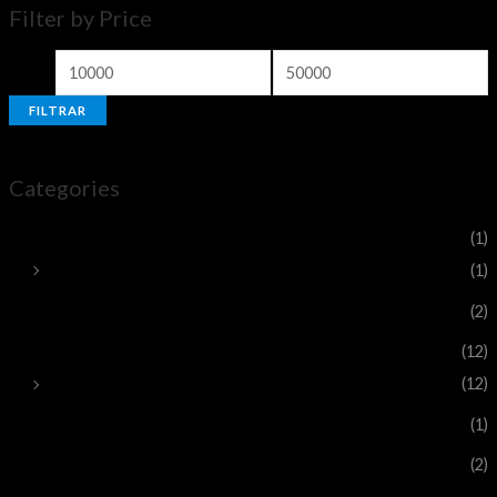
Filter by Price
FILTRAR
Categories
Poleras
(1)
Poleras Antuco Trail
(1)
Sin categoría
(2)
TicketNEXO
(12)
Inscripción corredor
(12)
tickets
(1)
ticketsAT
(2)