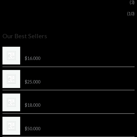
ticketsJE
(3)
ticketsTR
(10)
Our Best Sellers
2da Etapa Kids Hualpén
$
16.000
Distancia 21k Preventa
$
25.000
3ra Etapa Sprint San Pedro
$
18.000
Distancia 42k Preventa
$
50.000