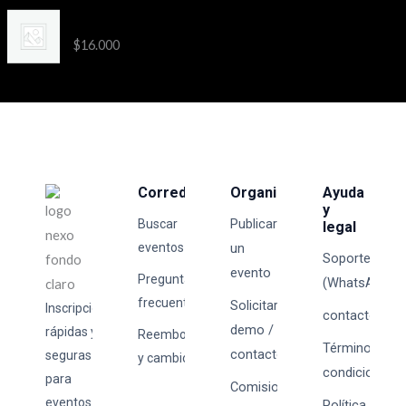
3ra Etapa Kids San Pedro
$
16.000
Corredores
Organizadores
Ayuda
y
Publicar
Buscar
legal
eventos
un
Soporte
evento
Preguntas
(WhatsApp)
frecuentes
Solicitar
Inscripciones
contacto@tick
demo /
rápidas y
Reembolsos
Términos y
contacto
seguras
y cambios
condiciones
para
Comisiones
eventos
Política