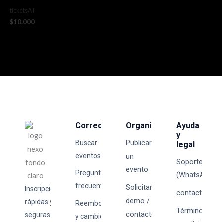
ticketsAT
$
10.000
Corredores
Organizadores
Ayuda
y
Publicar
Buscar
legal
eventos
un
Soporte
evento
Preguntas
(WhatsApp)
frecuentes
Solicitar
Inscripciones
contacto@tick
demo /
rápidas y
Reembolsos
Términos y
contacto
seguras
y cambios