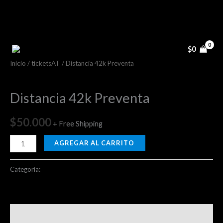
Ir
al
contenido
Distancia
42k
$
0
Preventa
Inicio
/
ticketsAT
/ Distancia 42k Preventa
cantidad
ticketsAT
Distancia 42k Preventa
$
50.000
+ Free Shipping
AGREGAR AL CARRITO
Categoría:
ticketsAT
Valoraciones (0)