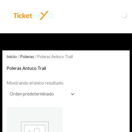
Ir
al
$
0
contenido
Inicio
/
Poleras
/ Poleras Antuco Trail
Poleras Antuco Trail
Mostrando el único resultado